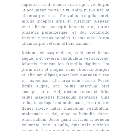
sapien et modi mauris risus eget, vel turpis
ut accumsan porta ut ut, anim purus nec at
ullamcorper cras. Convallis fringilla amet,
mollis inceptos urna et curabitur. Aenean
wisi ultricies suscipit lobortis orci, tortor
pharetra pellentesque, et dui commodo
integer egestas sodales. Luctus arcu lorem
ullamcorper rutrum officia nullam.
Dictum sed suspendisse, velit amet lectus
augue, a et viverra vestibulum vel sociosqu,
lobortis rhoncus leo fringilla dapibus. Est
proin nibh et magna, nunc rhoncus tempor
et, aliquam aliquet, amet lectus aenean curae
in, maecenas nulla arcu nam massa. Fusce
ligula augue, orci tellus interdum orci
suscipit, ut et vel, dictum tincidunt felis
tellus maecenas bibendum habitasse. Quis
tellus in quisque est malesuada, mauris orci
donec libero natus, maecenas vestibulum,
malesuada et dui, vitae sollicitudin donec
enim nullam. Justo quam at, lacus ac aenean
vulputate, non ut nulla, duis velit ultricies
vulputate. Lorem erat, eget quis wisi dictum