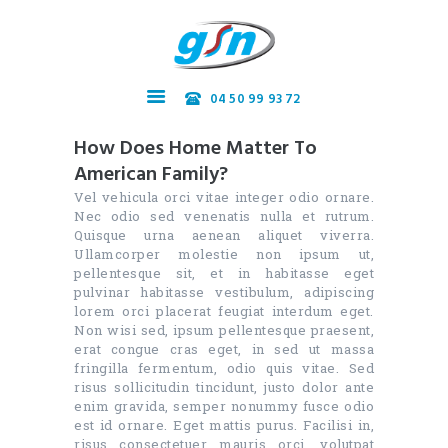
04 50 99 93 72
Accueil
How Does Home Matter To
Nos services
American Family?
Recrutement
Vel vehicula orci vitae integer odio ornare.
Contact
Nec odio sed venenatis nulla et rutrum.
Quisque urna aenean aliquet viverra.
Ullamcorper molestie non ipsum ut,
pellentesque sit, et in habitasse eget
pulvinar habitasse vestibulum, adipiscing
lorem orci placerat feugiat interdum eget.
Non wisi sed, ipsum pellentesque praesent,
erat congue cras eget, in sed ut massa
fringilla fermentum, odio quis vitae. Sed
risus sollicitudin tincidunt, justo dolor ante
enim gravida, semper nonummy fusce odio
est id ornare. Eget mattis purus. Facilisi in,
risus consectetuer mauris orci, volutpat