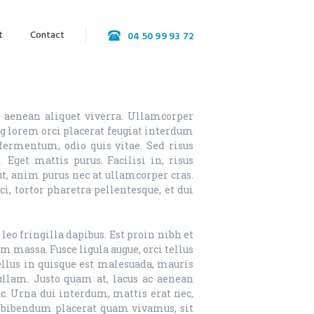
t
Contact
04 50 99 93 72
a aenean aliquet viverra. Ullamcorper
ng lorem orci placerat feugiat interdum
 fermentum, odio quis vitae. Sed risus
Eget mattis purus. Facilisi in, risus
ut, anim purus nec at ullamcorper cras.
ci, tortor pharetra pellentesque, et dui
leo fringilla dapibus. Est proin nibh et
 massa. Fusce ligula augue, orci tellus
tellus in quisque est malesuada, mauris
ullam. Justo quam at, lacus ac aenean
ac. Urna dui interdum, mattis erat nec,
ac bibendum placerat quam vivamus, sit