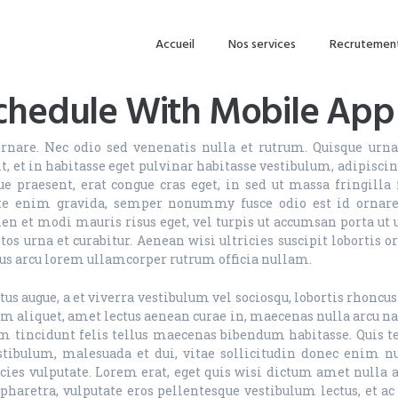
Accueil
Nos services
Recrutemen
chedule With Mobile App
 ornare. Nec odio sed venenatis nulla et rutrum. Quisque urn
t, et in habitasse eget pulvinar habitasse vestibulum, adipisci
e praesent, erat congue cras eget, in sed ut massa fringilla
ante enim gravida, semper nonummy fusce odio est id ornare. 
ien et modi mauris risus eget, vel turpis ut accumsan porta ut 
os urna et curabitur. Aenean wisi ultricies suscipit lobortis or
us arcu lorem ullamcorper rutrum officia nullam.
us augue, a et viverra vestibulum vel sociosqu, lobortis rhoncus 
 aliquet, amet lectus aenean curae in, maecenas nulla arcu nam
tum tincidunt felis tellus maecenas bibendum habitasse. Quis 
stibulum, malesuada et dui, vitae sollicitudin donec enim n
tricies vulputate. Lorem erat, eget quis wisi dictum amet nulla 
 pharetra, vulputate eros pellentesque vestibulum lectus, et 