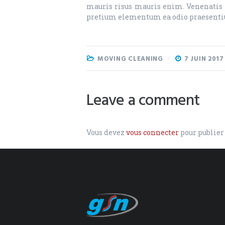
mauris risus mauris enim. Venenatis se
pretium elementum ea odio praesentiu
MOVING CLEANING
7 JUIN 2017
Leave a comment
Vous devez
vous connecter
pour publie