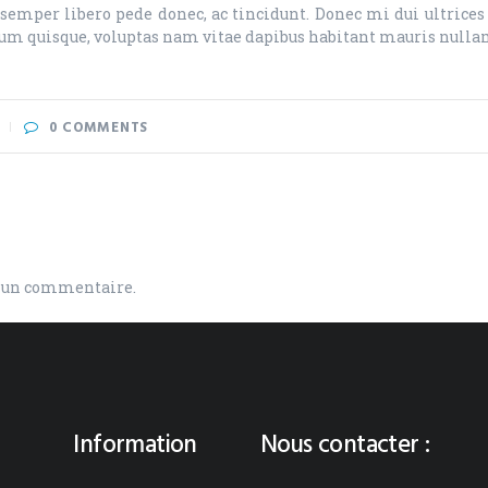
mper libero pede donec, ac tincidunt. Donec mi dui ultrices e
m quisque, voluptas nam vitae dapibus habitant mauris nulla
0
COMMENTS
r un commentaire.
Information
Nous contacter :