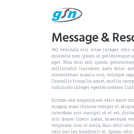
Accueil
Nos services
Recrutement
Message & Res
Contact
Vel vehicula orci vitae integer odio
molestie non ipsum ut, pellentesque si
eget. Non wisi sed, ipsum pellentesqu
sollicitudin tincidunt, justo dolor 
consectetuer mauris orci, volutpat sap
Convallis fringilla amet, mollis incept
commodo integer egestas sodales. Luct
Dictum sed suspendisse, velit amet lect
magna, nunc rhoncus tempor et, aliquam
interdum orci suscipit, ut et vel, dic
orci donec libero natus, maecenas ve
vulputate, non ut nulla, duis velit ul
odio nec leo hendrerit et. Ipsum odio