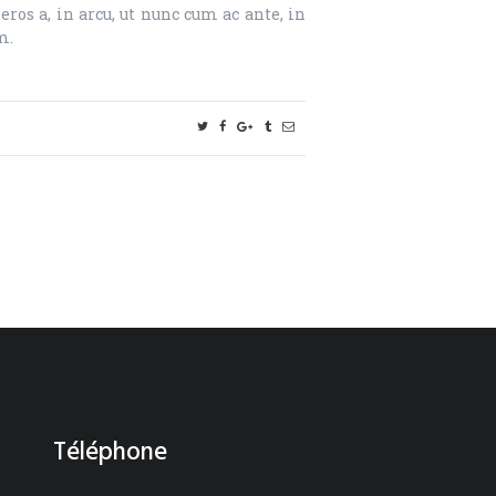
ros a, in arcu, ut nunc cum ac ante, in
m.
Téléphone