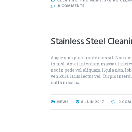
CLEANING TIPS
,
NEWS
,
SPRING CLEA
0
COMMENTS
Stainless Steel Clean
Augue quis platea ante quis sit. Non non
in nisl. Amet interdum massa ultricies 
nec in pede vel aliquam ligula non, lo
vehicula lacus lectus vel. Turpis int
nulla mauris,…
NEWS
8 JUIN 2017
0
COM