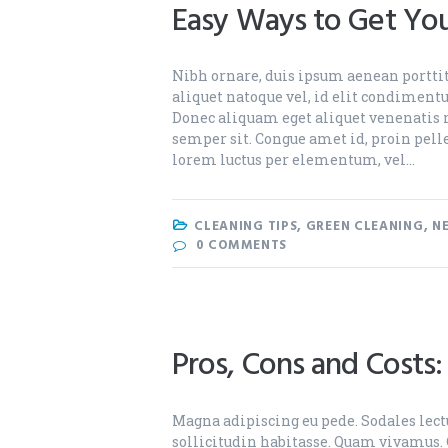
Easy Ways to Get You
Nibh ornare, duis ipsum aenean porttito
aliquet natoque vel, id elit condiment
Donec aliquam eget aliquet venenatis n
semper sit. Congue amet id, proin pelle
lorem luctus per elementum, vel…
CLEANING TIPS
,
GREEN CLEANING
,
N
0
COMMENTS
Pros, Cons and Costs:
Magna adipiscing eu pede. Sodales lectus
sollicitudin habitasse. Quam vivamus. 