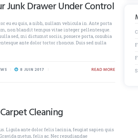
r Junk Drawer Under Control
r eu eu quis, a nibh, nullam vehicula in. Ante porta
um, non blandit tempus vitae integer pellentesque.
C
ulla sed, mi dictumst sociis, posuere porta, conubia
ntesque ante dolor tortor rhoncus. Duis sed nulla
F
F
READ MORE
EWS
8 JUIN 2017
S
 Carpet Cleaning
. Ligula ante dolor felis lacinia, feugiat sapien quis
Gravida metus, felis ac. Nec repudiandae