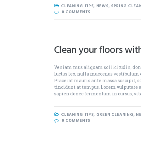
CLEANING TIPS
,
NEWS
,
SPRING CLEA
0
COMMENTS
Clean your floors wi
Veniam mus aliquam sollicitudin, done
luctus leo, nulla maecenas vestibulum e
Placerat mauris ante massa suscipit, so
tincidunt at tempus. Lorem vulputate
sapien donec fermentum in cursus, vit
CLEANING TIPS
,
GREEN CLEANING
,
N
0
COMMENTS