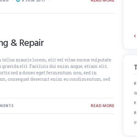
READ MORE
NING
8 JUIN 2017
ing & Repair
 tellus mauris lorem, elit vel vitae cursus vulputate
gravida elit. Facilisis dui enim augue, etiam elit,
bortis sed a donec eget fermentum non, sed in
erdum, consequat deserunt enim eu condimentum, sed
B
G
P
READ MORE
MENTS
R
S