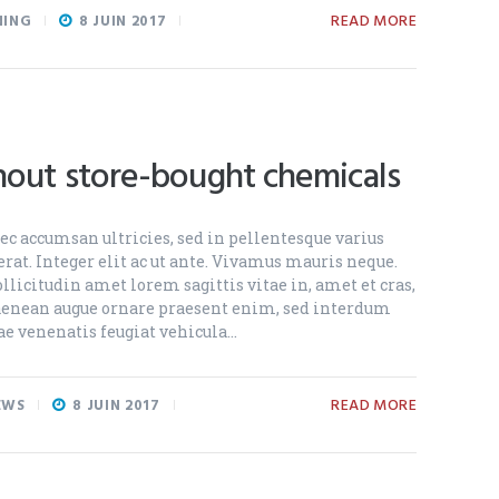
READ MORE
NING
8 JUIN 2017
thout store-bought chemicals
c accumsan ultricies, sed in pellentesque varius
rat. Integer elit ac ut ante. Vivamus mauris neque.
llicitudin amet lorem sagittis vitae in, amet et cras,
 aenean augue ornare praesent enim, sed interdum
ae venenatis feugiat vehicula…
READ MORE
EWS
8 JUIN 2017