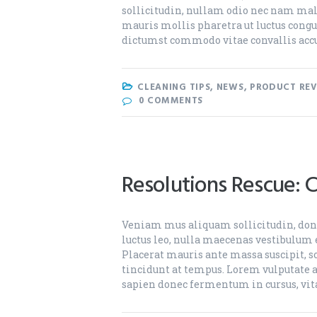
sollicitudin, nullam odio nec nam male
mauris mollis pharetra ut luctus congu
dictumst commodo vitae convallis accu
CLEANING TIPS
,
NEWS
,
PRODUCT REV
0
COMMENTS
Resolutions Rescue: C
Veniam mus aliquam sollicitudin, done
luctus leo, nulla maecenas vestibulum e
Placerat mauris ante massa suscipit, so
tincidunt at tempus. Lorem vulputate
sapien donec fermentum in cursus, vit