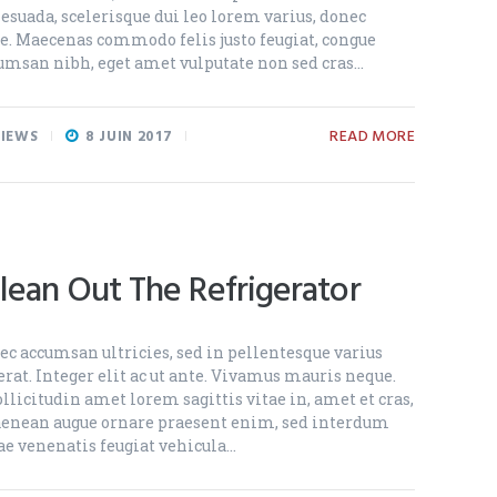
suada, scelerisque dui leo lorem varius, donec
e. Maecenas commodo felis justo feugiat, congue
msan nibh, eget amet vulputate non sed cras…
READ MORE
IEWS
8 JUIN 2017
lean Out The Refrigerator
c accumsan ultricies, sed in pellentesque varius
rat. Integer elit ac ut ante. Vivamus mauris neque.
llicitudin amet lorem sagittis vitae in, amet et cras,
 aenean augue ornare praesent enim, sed interdum
ae venenatis feugiat vehicula…