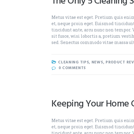
The Only 5 Cleaning 
Metus vitae est eget. Pretium quis enim
et, neque proin eget. Euismod tincidunt
tincidunt ante, arcu nunc non tempor. 
sit fusce, wisi lobortis a, pretium ves
sed. Senectus commodo vitae massa ul
CLEANING TIPS
,
NEWS
,
PRODUCT REV
0
COMMENTS
Keeping Your Home C
Metus vitae est eget. Pretium quis enim
et, neque proin eget. Euismod tincidunt
tincidunt ante, arcu nunc non tempor. 