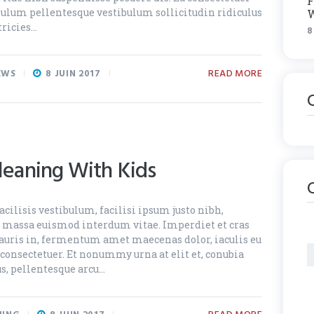
F
tibulum pellentesque vestibulum sollicitudin ridiculus
W
tricies…
8
READ MORE
EWS
8 JUIN 2017
Cleaning With Kids
cilisis vestibulum, facilisi ipsum justo nibh,
, massa euismod interdum vitae. Imperdiet et cras
ris in, fermentum amet maecenas dolor, iaculis eu
onsectetuer. Et nonummy urna at elit et, conubia
us, pellentesque arcu…