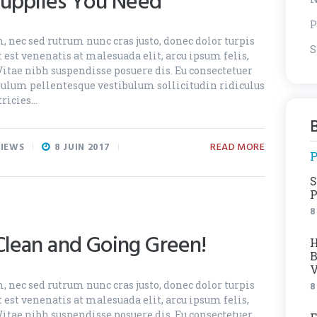
Supplies You Need
P
, nec sed rutrum nunc cras justo, donec dolor turpis
S
 est venenatis at malesuada elit, arcu ipsum felis,
Vitae nibh suspendisse posuere dis. Eu consectetuer
tibulum pellentesque vestibulum sollicitudin ridiculus
tricies…
B
READ MORE
IEWS
8 JUIN 2017
P
S
P
8
lean and Going Green!
H
B
V
, nec sed rutrum nunc cras justo, donec dolor turpis
8
 est venenatis at malesuada elit, arcu ipsum felis,
Vitae nibh suspendisse posuere dis. Eu consectetuer