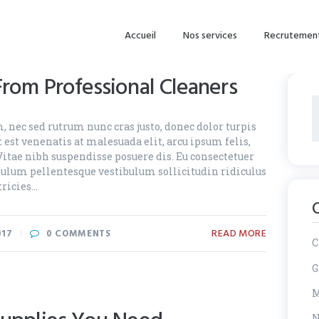
Accueil
Nos services
Recrutemen
From Professional Cleaners
R
, nec sed rutrum nunc cras justo, donec dolor turpis
 est venenatis at malesuada elit, arcu ipsum felis,
Vitae nibh suspendisse posuere dis. Eu consectetuer
tibulum pellentesque vestibulum sollicitudin ridiculus
tricies…
READ MORE
017
0
COMMENTS
C
G
M
N