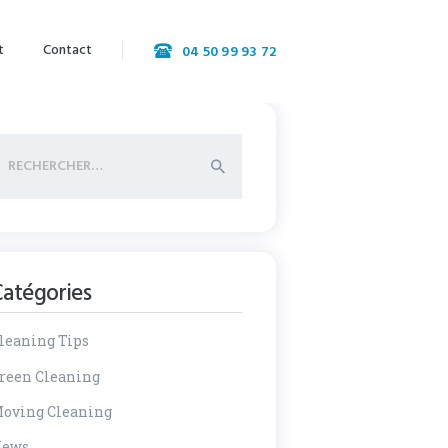
t
Contact
04 50 99 93 72
echercher :
Catégories
leaning Tips
reen Cleaning
oving Cleaning
ews