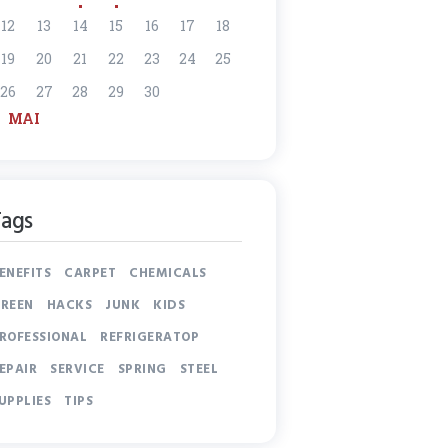
12
13
14
15
16
17
18
19
20
21
22
23
24
25
26
27
28
29
30
« MAI
Tags
ENEFITS
CARPET
CHEMICALS
REEN
HACKS
JUNK
KIDS
ROFESSIONAL
REFRIGERATOP
EPAIR
SERVICE
SPRING
STEEL
UPPLIES
TIPS