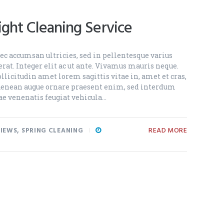
ght Cleaning Service
c accumsan ultricies, sed in pellentesque varius
rat. Integer elit ac ut ante. Vivamus mauris neque.
llicitudin amet lorem sagittis vitae in, amet et cras,
 aenean augue ornare praesent enim, sed interdum
ae venenatis feugiat vehicula…
READ MORE
IEWS
,
SPRING CLEANING