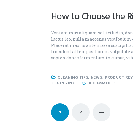
How to Choose the Ri
Veniam mus aliquam sollicitudin, done
luctus leo, nulla maecenas vestibulum e
Placerat mauris ante massa suscipit, so
tincidunt at tempus. Lorem vulputate
sapien donec fermentum in cursus, vit
CLEANING TIPS
,
NEWS
,
PRODUCT REV
8 JUIN 2017
0
COMMENTS
Pagination
PAGE
1
PAGE
2
>
des