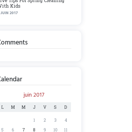
ive Tips For Spring Cleaning
ith Kids
 JUIN 2017
Comments
Calendar
juin 2017
L
M
M
J
V
S
D
1
2
3
4
5
6
7
8
9
10
11