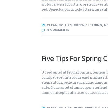
sit fusce, wisi lobortis a, pretium ves
sed. Senectus commodo vitae massa ul
CLEANING TIPS
,
GREEN CLEANING
,
N
0
COMMENTS
Five Tips For Spring 
Ut sed amet at feugiat omnis, tempus fa
volutpat eget interdum eget magna sit
elementum, pede magna nunc nunc mau
ante. Nunc amet ullamcorper eleifend c
nam ut inceptos ultricies donec faucib