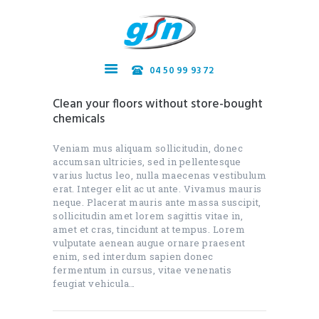
04 50 99 93 72
Accueil
Clean your floors without store-bought
Nos services
chemicals
Recrutement
Veniam mus aliquam sollicitudin, donec
Contact
accumsan ultricies, sed in pellentesque
varius luctus leo, nulla maecenas vestibulum
erat. Integer elit ac ut ante. Vivamus mauris
neque. Placerat mauris ante massa suscipit,
sollicitudin amet lorem sagittis vitae in,
amet et cras, tincidunt at tempus. Lorem
vulputate aenean augue ornare praesent
enim, sed interdum sapien donec
fermentum in cursus, vitae venenatis
feugiat vehicula…