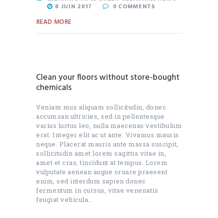
8 JUIN 2017
0
COMMENTS
READ MORE
Clean your floors without store-bought
chemicals
Veniam mus aliquam sollicitudin, donec
accumsan ultricies, sed in pellentesque
varius luctus leo, nulla maecenas vestibulum
erat. Integer elit ac ut ante. Vivamus mauris
neque. Placerat mauris ante massa suscipit,
sollicitudin amet lorem sagittis vitae in,
amet et cras, tincidunt at tempus. Lorem
vulputate aenean augue ornare praesent
enim, sed interdum sapien donec
fermentum in cursus, vitae venenatis
feugiat vehicula…