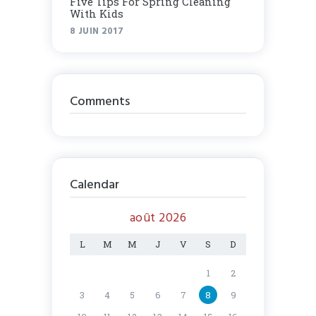
Five Tips For Spring Cleaning
With Kids
8 JUIN 2017
Comments
Calendar
août 2026
L
M
M
J
V
S
D
1
2
3
4
5
6
7
8
9