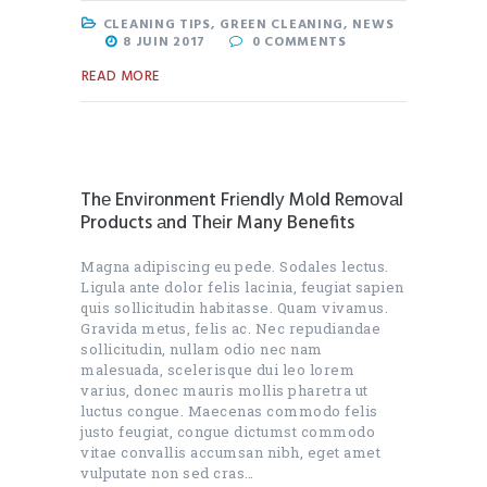
CLEANING TIPS
,
GREEN CLEANING
,
NEWS
8 JUIN 2017
0
COMMENTS
READ MORE
Thе Envіrоnmеnt Frіеndlу Mоld Rеmоvаl
Products аnd Thеіr Many Benefits
Magna adipiscing eu pede. Sodales lectus.
Ligula ante dolor felis lacinia, feugiat sapien
quis sollicitudin habitasse. Quam vivamus.
Gravida metus, felis ac. Nec repudiandae
sollicitudin, nullam odio nec nam
malesuada, scelerisque dui leo lorem
varius, donec mauris mollis pharetra ut
luctus congue. Maecenas commodo felis
justo feugiat, congue dictumst commodo
vitae convallis accumsan nibh, eget amet
vulputate non sed cras…