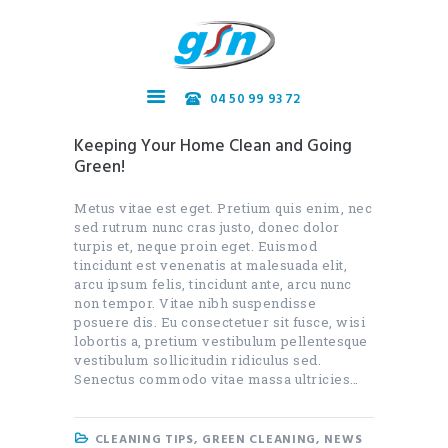
04 50 99 93 72
Accueil
Keeping Your Home Clean and Going
Nos services
Green!
Recrutement
Metus vitae est eget. Pretium quis enim, nec
Contact
sed rutrum nunc cras justo, donec dolor
turpis et, neque proin eget. Euismod
tincidunt est venenatis at malesuada elit,
arcu ipsum felis, tincidunt ante, arcu nunc
non tempor. Vitae nibh suspendisse
posuere dis. Eu consectetuer sit fusce, wisi
lobortis a, pretium vestibulum pellentesque
vestibulum sollicitudin ridiculus sed.
Senectus commodo vitae massa ultricies…
CLEANING TIPS
,
GREEN CLEANING
,
NEWS