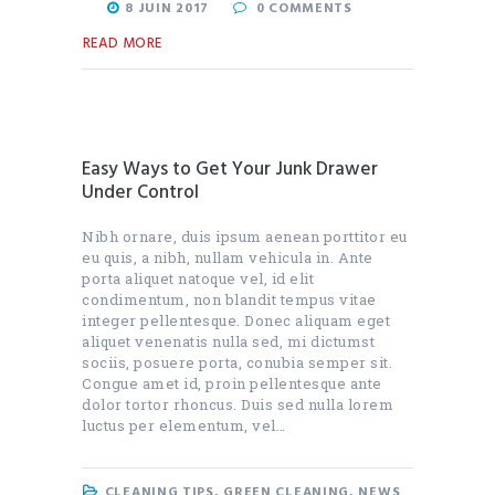
8 JUIN 2017
0
COMMENTS
READ MORE
Easy Ways to Get Your Junk Drawer
Under Control
Nibh ornare, duis ipsum aenean porttitor eu
eu quis, a nibh, nullam vehicula in. Ante
porta aliquet natoque vel, id elit
condimentum, non blandit tempus vitae
integer pellentesque. Donec aliquam eget
aliquet venenatis nulla sed, mi dictumst
sociis, posuere porta, conubia semper sit.
Congue amet id, proin pellentesque ante
dolor tortor rhoncus. Duis sed nulla lorem
luctus per elementum, vel…
CLEANING TIPS
,
GREEN CLEANING
,
NEWS